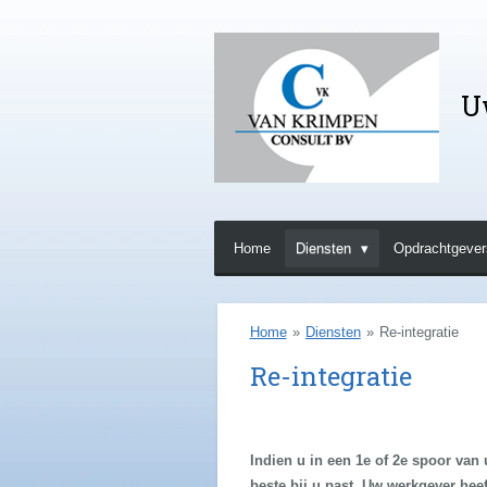
Ga
direct
naar
U
de
hoofdinhoud
Home
Diensten
Opdrachtgever
Home
»
Diensten
»
Re-integratie
Re-integratie
Indien u in een 1e of 2e spoor van u
beste bij u past. Uw werkgever hee