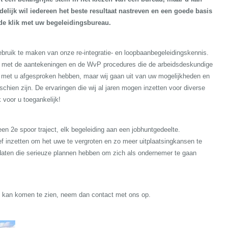
elijk wil iedereen het beste resultaat nastreven en een goede basis
ede klik met uw begeleidingsbureau.
ebruik te maken van onze re-integratie- en loopbaanbegeleidingskennis.
n met de aantekeningen en de WvP procedures die de arbeidsdeskundige
V met u afgesproken hebben, maar wij gaan uit van uw mogelijkheden en
chien zijn. De ervaringen die wij al jaren mogen inzetten voor diverse
k voor u toegankelijk!
 een 2e spoor traject, elk begeleiding aan een jobhuntgedeelte.
ief inzetten om het uwe te vergroten en zo meer uitplaatsingkansen te
daten die serieuze plannen hebben om zich als ondernemer te gaan
it kan komen te zien, neem dan contact met ons op.