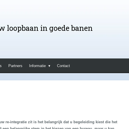
w loopbaan in goede banen
s
Partners
Informatie
Contact
w re-integratie zit is het belangrijk dat u begeleiding kiest die het
ft een belangrijke stem in het kiezen van een bureau, maar u kan